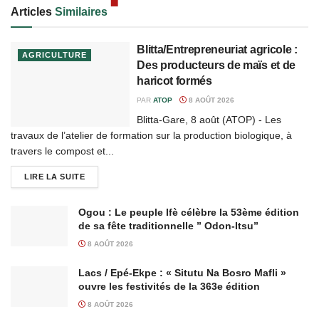
Articles
Similaires
Blitta/Entrepreneuriat agricole :
AGRICULTURE
Des producteurs de maïs et de
haricot formés
PAR
ATOP
8 AOÛT 2026
Blitta-Gare, 8 août (ATOP) - Les
travaux de l’atelier de formation sur la production biologique, à
travers le compost et...
LIRE LA SUITE
Ogou : Le peuple Ifè célèbre la 53ème édition
de sa fête traditionnelle ” Odon-Itsu”
8 AOÛT 2026
Lacs / Epé-Ekpe : « Situtu Na Bosro Mafli »
ouvre les festivités de la 363e édition
8 AOÛT 2026