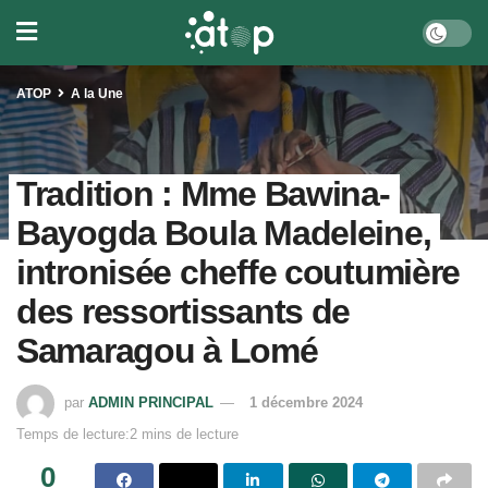
ATOP
A la Une
Tradition : Mme Bawina-
Bayogda Boula Madeleine,
intronisée cheffe coutumière
des ressortissants de
Samaragou à Lomé
par
ADMIN PRINCIPAL
1 décembre 2024
Temps de lecture:2 mins de lecture
0