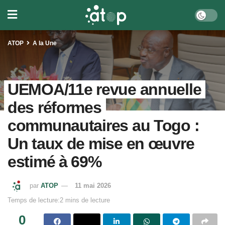
ATOP
A la Une
UEMOA/11e revue annuelle
des réformes
communautaires au Togo :
Un taux de mise en œuvre
estimé à 69%
par
ATOP
11 mai 2026
Temps de lecture:2 mins de lecture
0