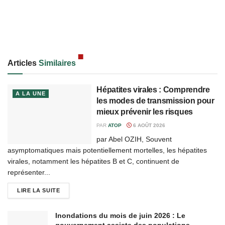
Articles
Similaires
Hépatites virales : Comprendre
A LA UNE
les modes de transmission pour
mieux prévenir les risques
PAR
ATOP
6 AOÛT 2026
par Abel OZIH, Souvent
asymptomatiques mais potentiellement mortelles, les hépatites
virales, notamment les hépatites B et C, continuent de
représenter...
LIRE LA SUITE
Inondations du mois de juin 2026 : Le
gouvernement assiste des populations