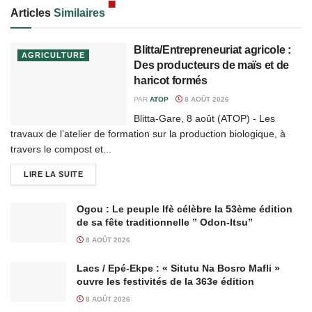
Articles
Similaires
Blitta/Entrepreneuriat agricole :
AGRICULTURE
Des producteurs de maïs et de
haricot formés
PAR
ATOP
8 AOÛT 2026
Blitta-Gare, 8 août (ATOP) - Les
travaux de l’atelier de formation sur la production biologique, à
travers le compost et...
LIRE LA SUITE
Ogou : Le peuple Ifè célèbre la 53ème édition
de sa fête traditionnelle ” Odon-Itsu”
8 AOÛT 2026
Lacs / Epé-Ekpe : « Situtu Na Bosro Mafli »
ouvre les festivités de la 363e édition
8 AOÛT 2026