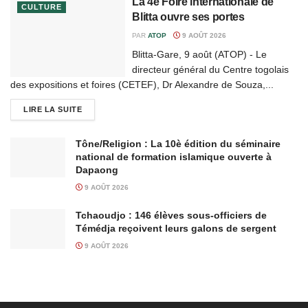
La 4è Foire internationale de
CULTURE
Blitta ouvre ses portes
PAR
ATOP
9 AOÛT 2026
Blitta-Gare, 9 août (ATOP) - Le
directeur général du Centre togolais
des expositions et foires (CETEF), Dr Alexandre de Souza,...
LIRE LA SUITE
Tône/Religion : La 10è édition du séminaire
national de formation islamique ouverte à
Dapaong
9 AOÛT 2026
Tchaoudjo : 146 élèves sous-officiers de
Témédja reçoivent leurs galons de sergent
9 AOÛT 2026