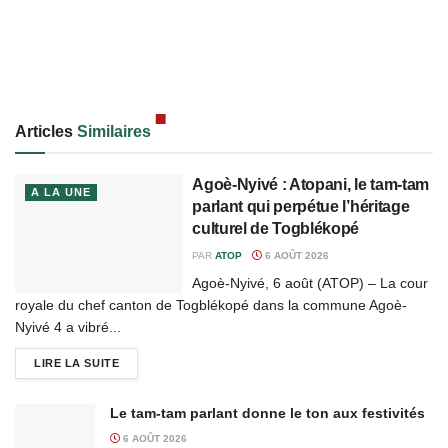
Articles
Similaires
Agoè-Nyivé : Atopani, le tam-tam
A LA UNE
parlant qui perpétue l’héritage
culturel de Togblékopé
PAR
ATOP
6 AOÛT 2026
Agoè-Nyivé, 6 août (ATOP) – La cour
royale du chef canton de Togblékopé dans la commune Agoè-
Nyivé 4 a vibré...
LIRE LA SUITE
Le tam-tam parlant donne le ton aux festivités
6 AOÛT 2026