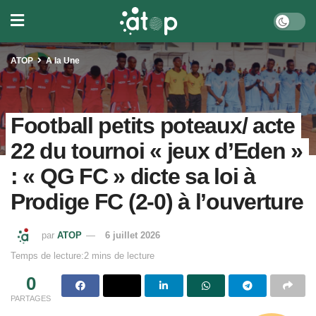
ATOP
A la Une
Football petits poteaux/ acte
22 du tournoi « jeux d’Eden »
: « QG FC » dicte sa loi à
Prodige FC (2-0) à l’ouverture
par
ATOP
6 juillet 2026
Temps de lecture:2 mins de lecture
0
PARTAGES