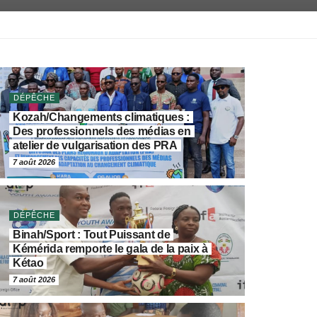
DÉPÊCHE
Kozah/Changements climatiques :
Des professionnels des médias en
atelier de vulgarisation des PRA
7 août 2026
DÉPÊCHE
Binah/Sport : Tout Puissant de
Kémérida remporte le gala de la paix à
Kétao
7 août 2026