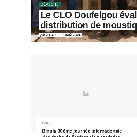
DÉPÊCHE
Le CLO Doufelgou éva
distribution de mousti
par
ATOP
7 août 2026
KARA
Binah/ 30ème journée internationale