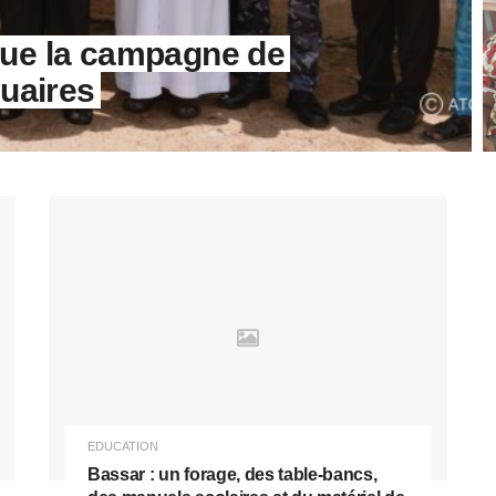
lue la campagne de
quaires
EDUCATION
Bassar : un forage, des table-bancs,