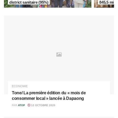
district sanitaire (95%)
845,5 mill
ECONOMIE
Tone/ La première édition du « mois de
consommer local » lancée à Dapaong
PAR
ATOP
12 OCTOBRE 2020