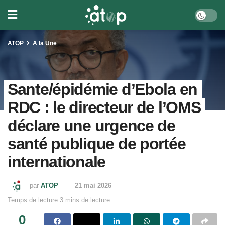
ATOP
A la Une
Sante/épidémie d’Ebola en
RDC : le directeur de l’OMS
déclare une urgence de
santé publique de portée
internationale
par
ATOP
21 mai 2026
Temps de lecture:3 mins de lecture
0