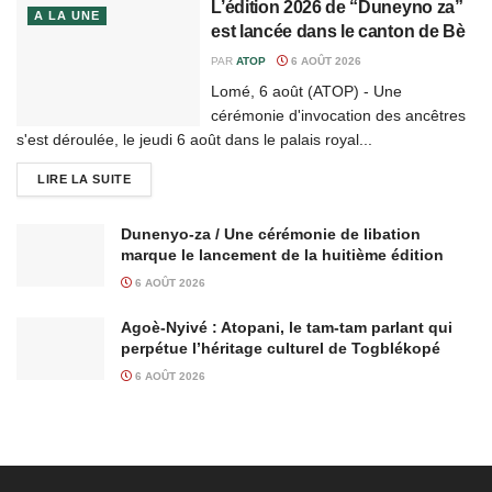
L’édition 2026 de “Duneyno za”
A LA UNE
est lancée dans le canton de Bè
PAR
ATOP
6 AOÛT 2026
Lomé, 6 août (ATOP) - Une
cérémonie d'invocation des ancêtres
s'est déroulée, le jeudi 6 août dans le palais royal...
LIRE LA SUITE
Dunenyo-za / Une cérémonie de libation
marque le lancement de la huitième édition
6 AOÛT 2026
Agoè-Nyivé : Atopani, le tam-tam parlant qui
perpétue l’héritage culturel de Togblékopé
6 AOÛT 2026