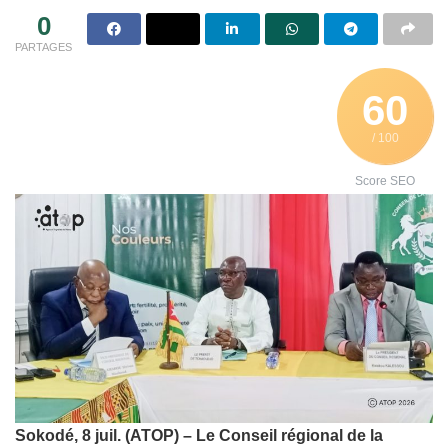
0
PARTAGES
60
/ 100
Score SEO
Sokodé, 8 juil. (ATOP) – Le Conseil régional de la